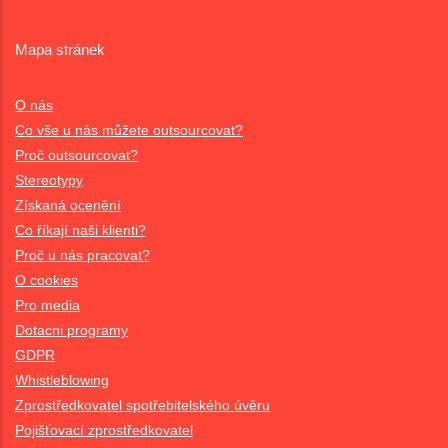
Mapa stránek
O nás
Co vše u nás můžete outsourcovat?
Proč outsourcovat?
Stereotypy
Získaná ocenění
Co říkají naši klienti?
Proč u nás pracovat?
O cookies
Pro media
Dotacni programy
GDPR
Whistleblowing
Zprostředkovatel spotřebitelského úvěru
Pojišťovací zprostředkovatel